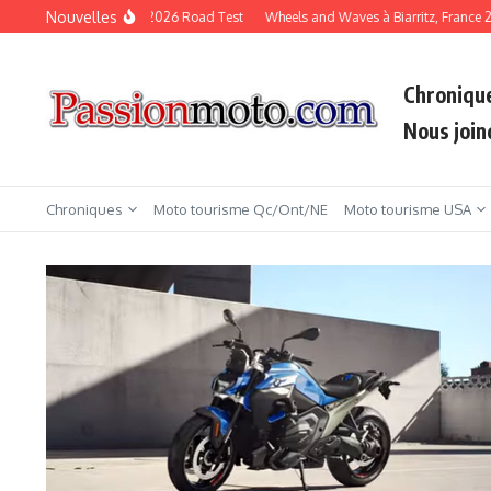
Aller au contenu
Nouvelles
KTM Duke 790 2026 Road Test
Wheels and Waves à Biarritz, France 2
Chroniqu
Nous join
Chroniques
Moto tourisme Qc/Ont/NE
Moto tourisme USA