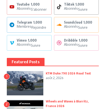
Youtube
1,000
Tiktok
1,000
Abonnés
Abonnés
S'abonner
Suivre
Telegram
1,000
Soundcloud
1,000
Membres
Abonnés
Rejoindre
Suivre
Vimeo
1,000
Dribbble
1,000
Abonnés
Abonnés
Suivre
Suivre
Featured Posts
KTM Duke 790 2026 Road Test
1
août 2, 2026
Wheels and Waves à Biarritz,
2
France 2026