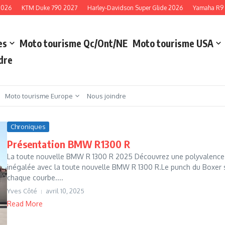
026
KTM Duke 790 2027
Harley-Davidson Super Glide 2026
Yamaha R9 2
es
Moto tourisme Qc/Ont/NE
Moto tourisme USA
dre
Moto tourisme Europe
Nous joindre
Chroniques
Présentation BMW R1300 R
La toute nouvelle BMW R 1300 R 2025 Découvrez une polyvalence
inégalée avec la toute nouvelle BMW R 1300 R.Le punch du Boxer 
chaque courbe....
Yves Côté
avril 10, 2025
Read More