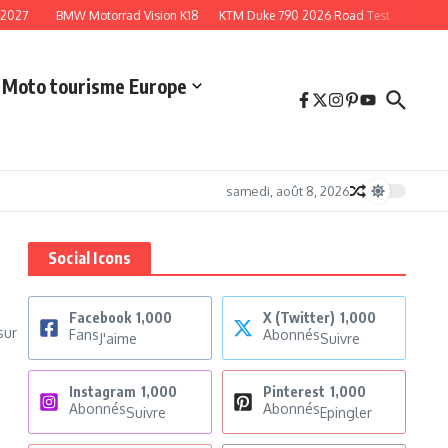
027
BMW Motorrad Vision K18
KTM Duke 790 2026 Road Test
Wheels a
Moto tourisme Europe
samedi, août 8, 2026
Social Icons
Facebook
1,000
X (Twitter)
1,000
sur
Fans
Abonnés
J'aime
Suivre
Instagram
1,000
Pinterest
1,000
Abonnés
Abonnés
Suivre
Epingler