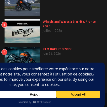
Wheels and Waves à Biarritz, France
2
2026
juillet 11, 2026
KTM Duke 790 2027
3
juin 25, 2026
gazine d'actualités X