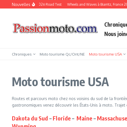
Aller au contenu
Nouvelles
KTM Duke 790 2026 Road Test
Wheels and Waves à Biarritz, France 20
Chroniqu
Nous join
Chroniques
Moto tourisme Qc/Ont/NE
Moto tourisme USA
Moto tourisme USA
Routes et parcours moto chez nos voisins du sud de la frontiè
gastronomiques venez découvrir les États-Unis à moto. Trajet 
Dakota du Sud
–
Floride
–
Maine
–
Massachuse
Wyoming