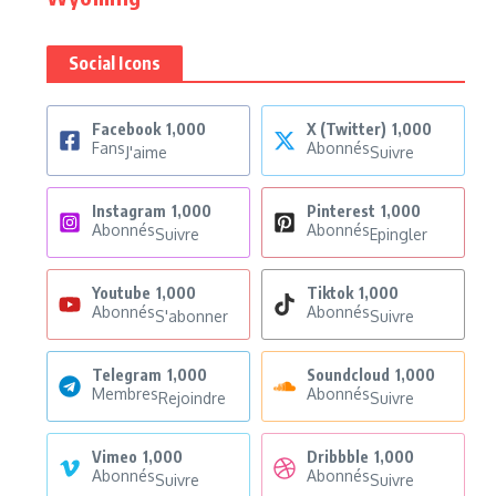
Social Icons
Facebook
1,000
X (Twitter)
1,000
Fans
Abonnés
J'aime
Suivre
Instagram
1,000
Pinterest
1,000
Abonnés
Abonnés
Suivre
Epingler
Youtube
1,000
Tiktok
1,000
Abonnés
Abonnés
S'abonner
Suivre
Telegram
1,000
Soundcloud
1,000
Membres
Abonnés
Rejoindre
Suivre
Vimeo
1,000
Dribbble
1,000
Abonnés
Abonnés
Suivre
Suivre