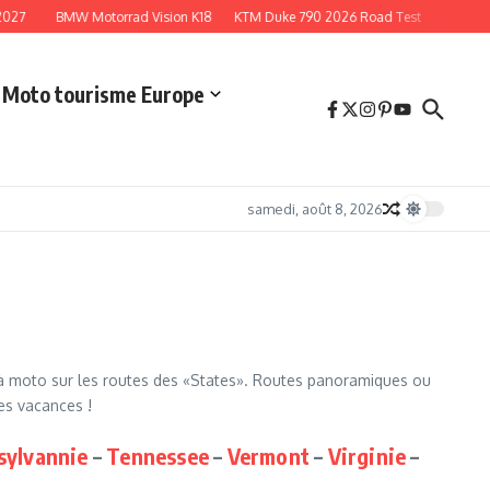
27
BMW Motorrad Vision K18
KTM Duke 790 2026 Road Test
Wheels an
Moto tourisme Europe
samedi, août 8, 2026
s à moto sur les routes des «States». Routes panoramiques ou
es vacances !
sylvannie
–
Tennessee
–
Vermont
–
Virginie
–