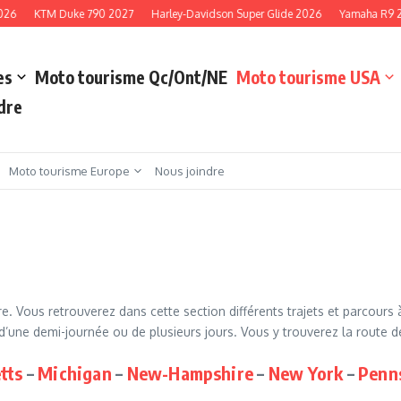
26
KTM Duke 790 2027
Harley-Davidson Super Glide 2026
Yamaha R9 20
es
Moto tourisme Qc/Ont/NE
Moto tourisme USA
dre
Moto tourisme Europe
Nous joindre
re. Vous retrouverez dans cette section différents trajets et parcour
d’une demi-journée ou de plusieurs jours. Vous y trouverez la route d
tts
–
Michigan
–
New-Hampshire
–
New York
–
Penn