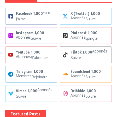
Fans
Facebook
1,000
X (Twitter)
1,000
Abonnés
J'aime
Suivre
Instagram
1,000
Pinterest
1,000
Abonnés
Abonnés
Suivre
Epingler
Abonnés
Youtube
1,000
Tiktok
1,000
Abonnés
S'abonner
Suivre
Telegram
1,000
Soundcloud
1,000
Membres
Abonnés
Rejoindre
Suivre
Abonnés
Vimeo
1,000
Dribbble
1,000
Abonnés
Suivre
Suivre
Featured Posts