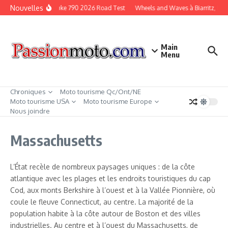
Aller au contenu
Nouvelles
KTM Duke 790 2026 Road Test
Wheels and Waves à Biarritz, Fra
Main
Menu
Chroniques
Moto tourisme Qc/Ont/NE
Moto tourisme USA
Moto tourisme Europe
Nous joindre
Massachusetts
L’État recèle de nombreux paysages uniques : de la côte
atlantique avec les plages et les endroits touristiques du cap
Cod, aux monts Berkshire à l’ouest et à la Vallée Pionnière, où
coule le fleuve Connecticut, au centre. La majorité de la
population habite à la côte autour de Boston et des villes
industrielles. Au centre et à l’ouest du Massachusetts, de