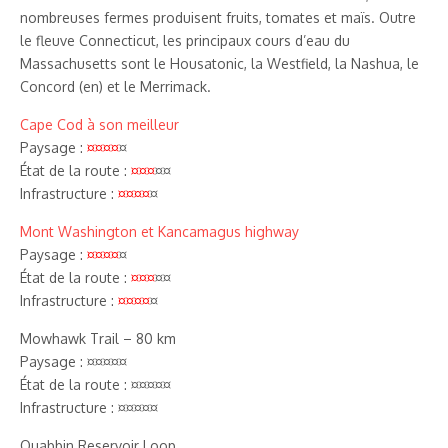
nombreuses fermes produisent fruits, tomates et maïs. Outre
le fleuve Connecticut, les principaux cours d’eau du
Massachusetts sont le Housatonic, la Westfield, la Nashua, le
Concord (en) et le Merrimack.
Cape Cod à son meilleur
Paysage :
¤¤¤¤
¤
État de la route :
¤¤¤
¤¤
Infrastructure :
¤¤¤¤
¤
Mont Washington et Kancamagus highway
Paysage :
¤¤¤¤
¤
État de la route :
¤¤¤
¤¤
Infrastructure :
¤¤¤¤
¤
Mowhawk Trail – 80 km
Paysage : ¤¤¤¤¤
État de la route : ¤¤¤¤¤
Infrastructure : ¤¤¤¤¤
Quabbin Reservoir Loop