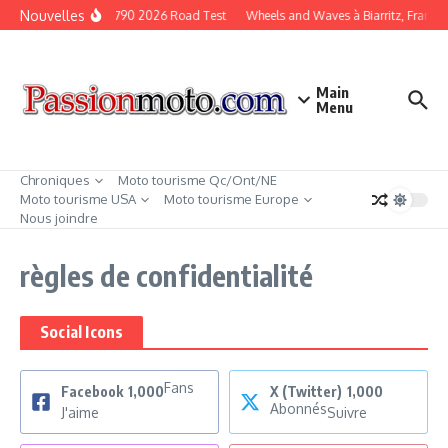
Aller au contenu
Nouvelles
KTM Duke 790 2026 Road Test
Wheels and Waves à Biarritz, France
Main
Menu
Chroniques
Moto tourisme Qc/Ont/NE
Moto tourisme USA
Moto tourisme Europe
Nous joindre
règles de confidentialité
Social Icons
Fans
Facebook
1,000
X (Twitter)
1,000
Abonnés
J'aime
Suivre