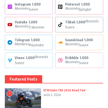
Instagram
1,000
Pinterest
1,000
Abonnés
Abonnés
Suivre
Epingler
Abonnés
Youtube
1,000
Tiktok
1,000
Abonnés
S'abonner
Suivre
Telegram
1,000
Soundcloud
1,000
Membres
Abonnés
Rejoindre
Suivre
Abonnés
Vimeo
1,000
Dribbble
1,000
Abonnés
Suivre
Suivre
Featured Posts
KTM Duke 790 2026 Road Test
1
août 2, 2026