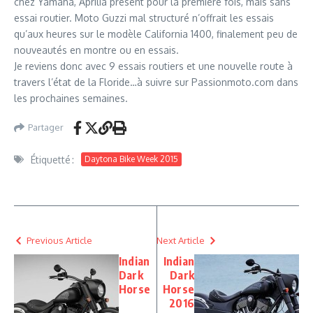
chez Yamaha, Aprilia présent pour la première fois, mais sans
essai routier. Moto Guzzi mal structuré n’offrait les essais
qu’aux heures sur le modèle California 1400, finalement peu de
nouveautés en montre ou en essais.
Je reviens donc avec 9 essais routiers et une nouvelle route à
travers l’état de la Floride…à suivre sur Passionmoto.com dans
les prochaines semaines.
Partager
Étiquetté :
Daytona Bike Week 2015
Previous Article
Next Article
Indian
Indian
Dark
Dark
Horse
Horse
2016