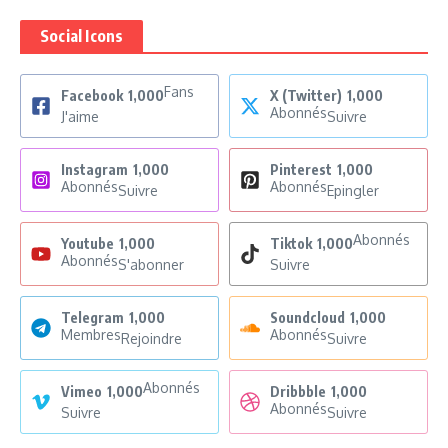
Social Icons
Fans
Facebook
1,000
X (Twitter)
1,000
Abonnés
J'aime
Suivre
Instagram
1,000
Pinterest
1,000
Abonnés
Abonnés
Suivre
Epingler
Abonnés
Youtube
1,000
Tiktok
1,000
Abonnés
S'abonner
Suivre
Telegram
1,000
Soundcloud
1,000
Membres
Abonnés
Rejoindre
Suivre
Abonnés
Vimeo
1,000
Dribbble
1,000
Abonnés
Suivre
Suivre