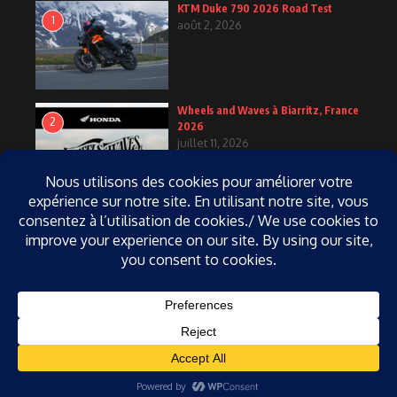
KTM Duke 790 2026 Road Test
1
août 2, 2026
Wheels and Waves à Biarritz, France
2
2026
juillet 11, 2026
KTM Duke 790 2027
3
juin 25, 2026
Copyright 2004-2026, Tous droits réservés, Passionmoto.com,
Réalisation Côté Interactif | Réalisé par
Magazine d'actualités X