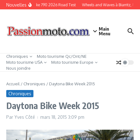
Aller au contenu
Nouvelles
KTM Duke 790 2026 Road Test
Wheels and Waves à Biarritz, Fran
Main
Menu
Chroniques
Moto tourisme Qc/Ont/NE
Moto tourisme USA
Moto tourisme Europe
Nous joindre
Accueil
/
Chroniques
/
Daytona Bike Week 2015
Chroniques
Daytona Bike Week 2015
Par
Yves Côté
mars 18, 2015
3:09 pm