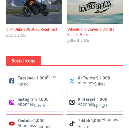
KTM Duke 790 2026 Road Test
Wheels and Waves à Biarritz,
France 2026
août 2, 2026
juillet 11, 2026
Social Icons
Fans
Facebook
1,000
X (Twitter)
1,000
Abonnés
J'aime
Suivre
Instagram
1,000
Pinterest
1,000
Abonnés
Abonnés
Suivre
Epingler
Abonnés
Youtube
1,000
Tiktok
1,000
Abonnés
S'abonner
Suivre