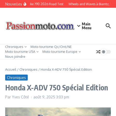
Aller au contenu
Nouvelles
KTM Duke 790 2026 Road Test
Wheels and Waves à Biarritz, Fra
Main
Menu
Chroniques
Moto tourisme Qc/Ont/NE
Moto tourisme USA
Moto tourisme Europe
Nous joindre
Accueil
/
Chroniques
/
Honda X-ADV 750 Spécial Edition
Chroniques
Honda X-ADV 750 Spécial Edition
Par
Yves Côté
août 9, 2025
3:03 pm