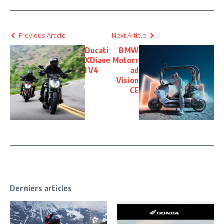
Previous Article
Next Article
Ducati
BMW
XDiave
Motorr
l V4
ad
Vision
CE
Derniers articles