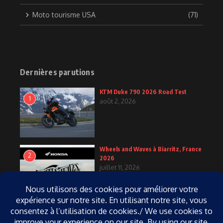
Moto tourisme USA
(71)
Dernières parutions
KTM Duke 790 2026 Road Test
1
août 2, 2026
Wheels and Waves à Biarritz, France
2
2026
juillet 11, 2026
KTM Duke 790 2027
3
juin 25, 2026