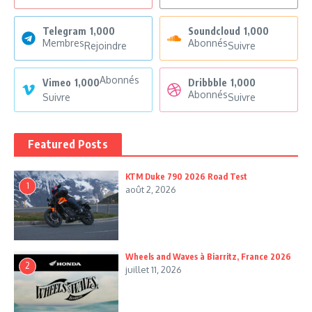
Telegram
1,000
Soundcloud
1,000
Membres
Abonnés
Rejoindre
Suivre
Abonnés
Vimeo
1,000
Dribbble
1,000
Abonnés
Suivre
Suivre
Featured Posts
KTM Duke 790 2026 Road Test
1
août 2, 2026
Wheels and Waves à Biarritz, France 2026
2
juillet 11, 2026