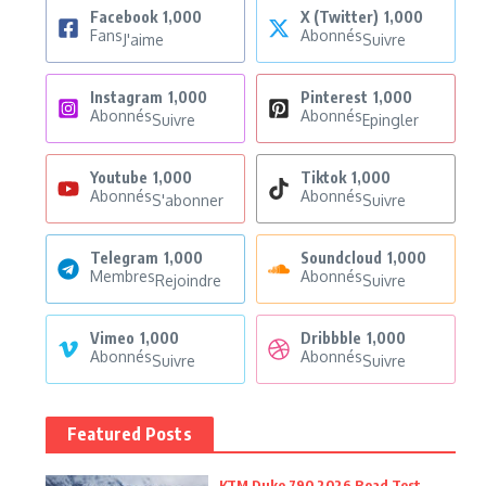
Facebook
1,000
X (Twitter)
1,000
Fans
Abonnés
J'aime
Suivre
Instagram
1,000
Pinterest
1,000
Abonnés
Abonnés
Suivre
Epingler
Youtube
1,000
Tiktok
1,000
Abonnés
Abonnés
S'abonner
Suivre
Telegram
1,000
Soundcloud
1,000
Membres
Abonnés
Rejoindre
Suivre
Vimeo
1,000
Dribbble
1,000
Abonnés
Abonnés
Suivre
Suivre
Featured Posts
KTM Duke 790 2026 Road Test