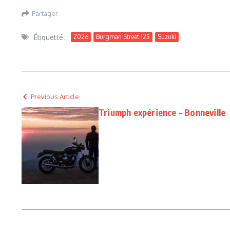
Partager
Étiquetté :
2026
Burgman Street 125
Suzuki
Previous Article
Triumph expérience – Bonneville