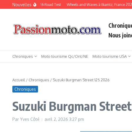
Aller au contenu
Nouvelles
KTM Duke 790 2026 Road Test
Wheels and Waves à Biarritz, France 2026
Chroniqu
Nous join
Chroniques
Moto tourisme Qc/Ont/NE
Moto tourisme USA
Accueil
/
Chroniques
/
Suzuki Burgman Street 125 2026
Chroniques
Suzuki Burgman Street
Par
Yves Côté
avril 2, 2026
3:27 pm