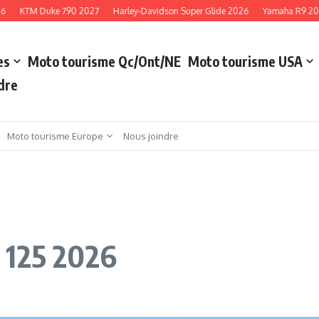
KTM Duke 790 2027
Harley-Davidson Super Glide 2026
Yamaha R9 2027
es
Moto tourisme Qc/Ont/NE
Moto tourisme USA
dre
Moto tourisme Europe
Nous joindre
 125 2026