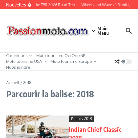
Aller au contenu
Nouvelles
KTM Duke 790 2026 Road Test
Wheels and Waves à Biarritz, Fra
Main
Menu
Chroniques
Moto tourisme Qc/Ont/NE
Moto tourisme USA
Moto tourisme Europe
Nous joindre
Accueil
/
2018
Parcourir la balise: 2018
Essais 2018
Indian Chief Classic
2018