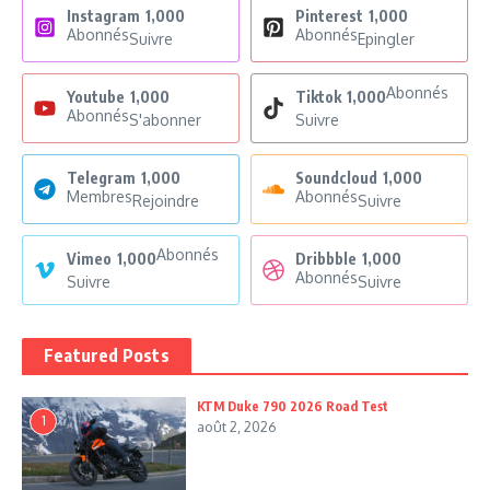
Instagram
1,000
Pinterest
1,000
Abonnés
Abonnés
Suivre
Epingler
Abonnés
Youtube
1,000
Tiktok
1,000
Abonnés
S'abonner
Suivre
Telegram
1,000
Soundcloud
1,000
Membres
Abonnés
Rejoindre
Suivre
Abonnés
Vimeo
1,000
Dribbble
1,000
Abonnés
Suivre
Suivre
Featured Posts
KTM Duke 790 2026 Road Test
1
août 2, 2026