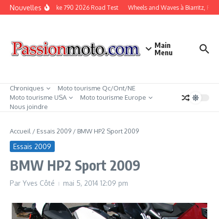
Aller au contenu
Nouvelles
KTM Duke 790 2026 Road Test
Wheels and Waves à Biarritz, Fran
Main
Menu
Chroniques
Moto tourisme Qc/Ont/NE
Moto tourisme USA
Moto tourisme Europe
Nous joindre
Accueil
/
Essais 2009
/
BMW HP2 Sport 2009
Essais 2009
BMW HP2 Sport 2009
Par
Yves Côté
mai 5, 2014
12:09 pm