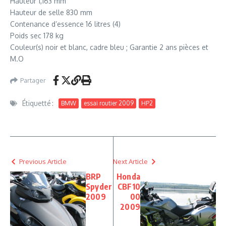
Hauteur 1,163 mm
Hauteur de selle 830 mm
Contenance d’essence 16 litres (4)
Poids sec 178 kg
Couleur(s) noir et blanc, cadre bleu ; Garantie 2 ans pièces et
M.O
Partager
Étiquetté :
BMW
essai routier 2009
HP2
Previous Article
Next Article
BRP
Honda
Spyder
CBF10
2009
00
2009