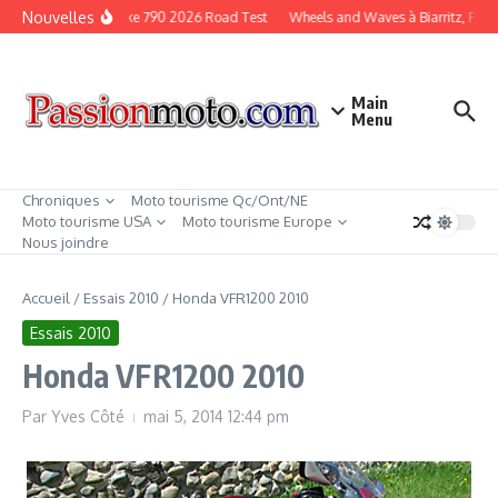
Aller au contenu
Nouvelles
KTM Duke 790 2026 Road Test
Wheels and Waves à Biarritz, Franc
Main
Menu
Chroniques
Moto tourisme Qc/Ont/NE
Moto tourisme USA
Moto tourisme Europe
Nous joindre
Accueil
/
Essais 2010
/
Honda VFR1200 2010
Essais 2010
Honda VFR1200 2010
Par
Yves Côté
mai 5, 2014
12:44 pm