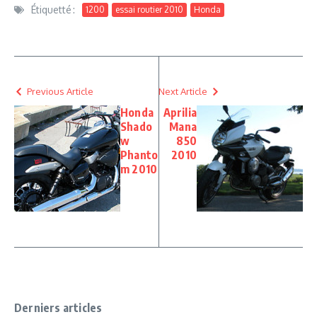
Étiquetté :
1200
essai routier 2010
Honda
Previous Article
Next Article
Honda
Aprilia
Shado
Mana
w
850
Phanto
2010
m 2010
Derniers articles