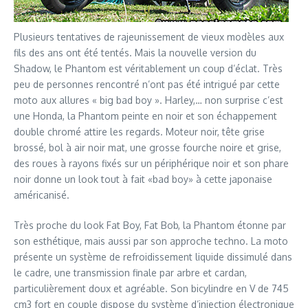
Plusieurs tentatives de rajeunissement de vieux modèles aux
fils des ans ont été tentés. Mais la nouvelle version du
Shadow, le Phantom est véritablement un coup d’éclat. Très
peu de personnes rencontré n’ont pas été intrigué par cette
moto aux allures « big bad boy ». Harley,… non surprise c’est
une Honda, la Phantom peinte en noir et son échappement
double chromé attire les regards. Moteur noir, tête grise
brossé, bol à air noir mat, une grosse fourche noire et grise,
des roues à rayons fixés sur un périphérique noir et son phare
noir donne un look tout à fait «bad boy» à cette japonaise
américanisé.
Très proche du look Fat Boy, Fat Bob, la Phantom étonne par
son esthétique, mais aussi par son approche techno. La moto
présente un système de refroidissement liquide dissimulé dans
le cadre, une transmission finale par arbre et cardan,
particulièrement doux et agréable. Son bicylindre en V de 745
cm3 fort en couple dispose du système d’injection électronique