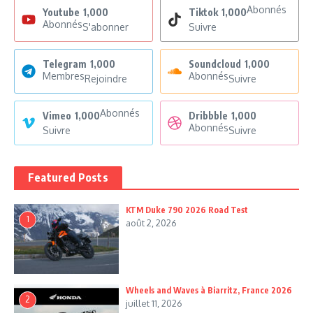
Abonnés
Youtube
1,000
Tiktok
1,000
Abonnés
S'abonner
Suivre
Telegram
1,000
Soundcloud
1,000
Membres
Abonnés
Rejoindre
Suivre
Abonnés
Vimeo
1,000
Dribbble
1,000
Abonnés
Suivre
Suivre
Featured Posts
KTM Duke 790 2026 Road Test
1
août 2, 2026
Wheels and Waves à Biarritz, France 2026
2
juillet 11, 2026