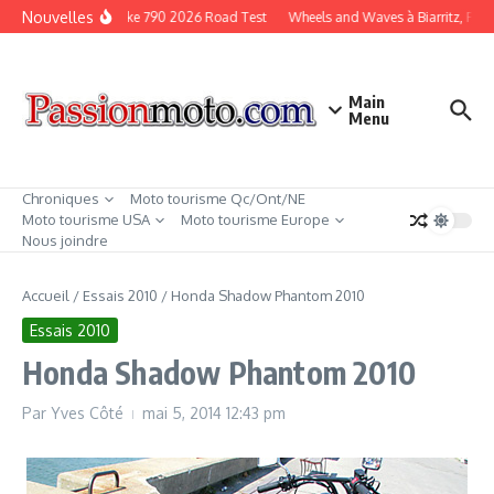
Aller au contenu
Nouvelles
KTM Duke 790 2026 Road Test
Wheels and Waves à Biarritz, Fran
Main
Menu
Chroniques
Moto tourisme Qc/Ont/NE
Moto tourisme USA
Moto tourisme Europe
Nous joindre
Accueil
/
Essais 2010
/
Honda Shadow Phantom 2010
Essais 2010
Honda Shadow Phantom 2010
Par
Yves Côté
mai 5, 2014
12:43 pm