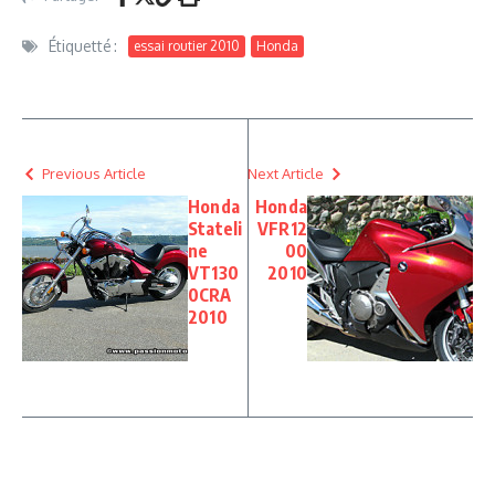
Étiquetté :
essai routier 2010
Honda
Previous Article
Next Article
Honda
Honda
Stateli
VFR12
ne
00
VT130
2010
0CRA
2010