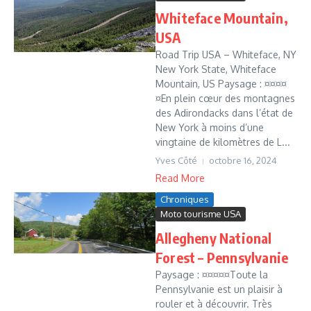
Whiteface Mountain,
USA
Road Trip USA – Whiteface, NY
New York State, Whiteface
Mountain, US Paysage : ¤¤¤¤
¤En plein cœur des montagnes
des Adirondacks dans l’état de
New York à moins d’une
vingtaine de kilomètres de L...
Yves Côté
octobre 16, 2024
Read More
Chroniques
Moto tourisme USA
Allegheny National
Forest – Pennsylvanie
Paysage : ¤¤¤¤¤Toute la
Pennsylvanie est un plaisir à
rouler et à découvrir. Très