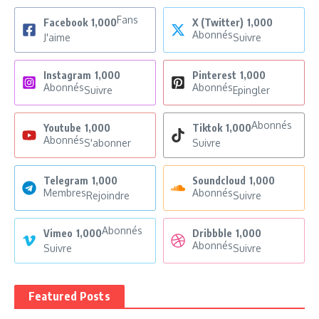
Fans
Facebook
1,000
X (Twitter)
1,000
Abonnés
J'aime
Suivre
Instagram
1,000
Pinterest
1,000
Abonnés
Abonnés
Suivre
Epingler
Abonnés
Youtube
1,000
Tiktok
1,000
Abonnés
S'abonner
Suivre
Telegram
1,000
Soundcloud
1,000
Membres
Abonnés
Rejoindre
Suivre
Abonnés
Vimeo
1,000
Dribbble
1,000
Abonnés
Suivre
Suivre
Featured Posts