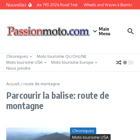
Aller au contenu
Nouvelles
KTM Duke 790 2026 Road Test
Wheels and Waves à Biarritz, Fr
Main
Menu
Chroniques
Moto tourisme Qc/Ont/NE
Moto tourisme USA
Moto tourisme Europe
Nous joindre
Accueil
/
route de montagne
Parcourir la balise: route de
montagne
Chroniques
Moto tourisme USA