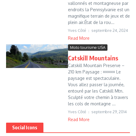
vallonnés et montagneuse par
endroits la Pennsylvanie est un
magnifique terrain de jeux et de
plein air.État de la rou...
Yves Côté
septembre 24, 2024
Read More
Moto tourisme USA
Catskill Mountains
Catskill Mountain Preserve –
210 km Paysage : ¤¤¤¤¤ Le
paysage est spectaculaire.
Vous allez passer la journée,
entouré par les Catskill Mtn.
Sculpté votre chemin à travers
les cols de montagne ...
Yves Côté
septembre 29, 2014
Read More
Social Icons