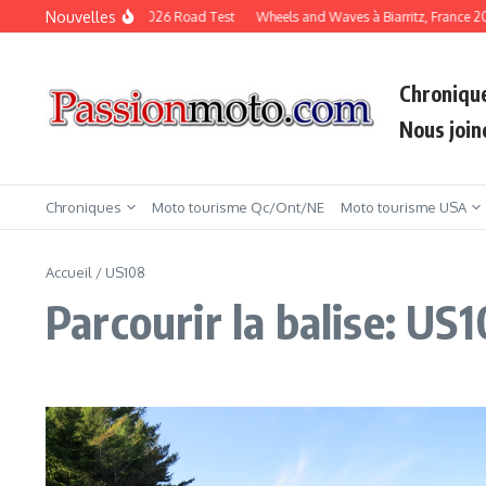
Aller au contenu
Nouvelles
KTM Duke 790 2026 Road Test
Wheels and Waves à Biarritz, France 20
Chroniqu
Nous join
Chroniques
Moto tourisme Qc/Ont/NE
Moto tourisme USA
Accueil
/
US108
Parcourir la balise: US