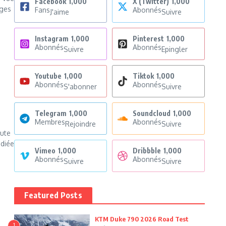
Facebook
1,000
X (Twitter)
1,000
ages
Fans
Abonnés
J'aime
Suivre
Instagram
1,000
Pinterest
1,000
Abonnés
Abonnés
Suivre
Epingler
Youtube
1,000
Tiktok
1,000
Abonnés
Abonnés
S'abonner
Suivre
Telegram
1,000
Soundcloud
1,000
Membres
Abonnés
Rejoindre
Suivre
oute
édiée
Vimeo
1,000
Dribbble
1,000
Abonnés
Abonnés
Suivre
Suivre
Featured Posts
KTM Duke 790 2026 Road Test
1