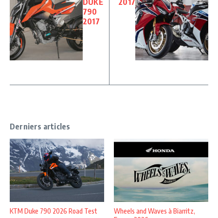
DUKE
2017
790
2017
Derniers articles
KTM Duke 790 2026 Road Test
Wheels and Waves à Biarritz,