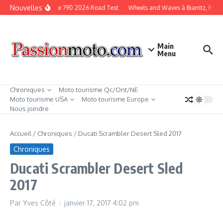
Aller au contenu
Nouvelles
KTM Duke 790 2026 Road Test
Wheels and Waves à Biarritz, Franc
Main
Menu
Chroniques
Moto tourisme Qc/Ont/NE
Moto tourisme USA
Moto tourisme Europe
Nous joindre
Accueil
/
Chroniques
/
Ducati Scrambler Desert Sled 2017
Chroniques
Ducati Scrambler Desert Sled
2017
Par
Yves Côté
janvier 17, 2017
4:02 pm