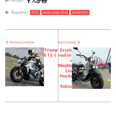
Partager
Étiquetté :
2022
essai routier 2022
honda Navi
Previous Article
Next Article
Triump
Essais
h TE-1
routier
s
MiniMo
tos
Honda
–
Rukus