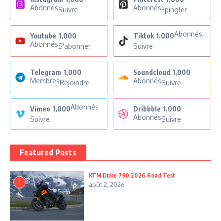
Abonnés
Abonnés
Suivre
Epingler
Abonnés
Youtube
1,000
Tiktok
1,000
Abonnés
S'abonner
Suivre
Telegram
1,000
Soundcloud
1,000
Membres
Abonnés
Rejoindre
Suivre
Abonnés
Vimeo
1,000
Dribbble
1,000
Abonnés
Suivre
Suivre
Featured Posts
KTM Duke 790 2026 Road Test
1
août 2, 2026