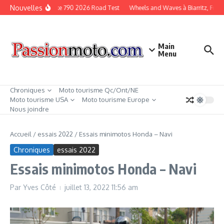
Aller au contenu
Nouvelles
KTM Duke 790 2026 Road Test
Wheels and Waves à Biarritz, Franc
Main
Menu
Chroniques
Moto tourisme Qc/Ont/NE
Moto tourisme USA
Moto tourisme Europe
Nous joindre
Accueil
/
essais 2022
/
Essais minimotos Honda – Navi
Chroniques
essais 2022
Essais minimotos Honda – Navi
Par
Yves Côté
juillet 13, 2022
11:56 am