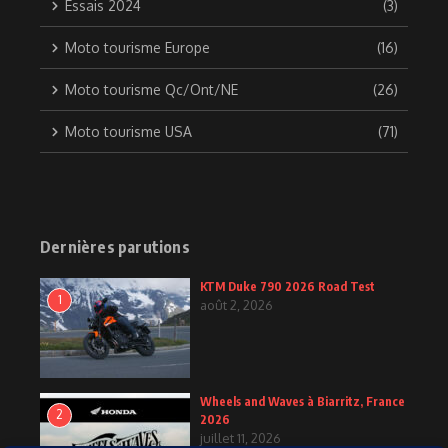
Essais 2024
(3)
Moto tourisme Europe
(16)
Moto tourisme Qc/Ont/NE
(26)
Moto tourisme USA
(71)
Dernières parutions
KTM Duke 790 2026 Road Test
1
août 2, 2026
Wheels and Waves à Biarritz, France
2
2026
juillet 11, 2026