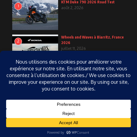
KTM Duke 790 2026 Road Test
1
août 2, 2026
Wheels and Waves à Biarritz, France
2
2026
juillet 11, 2026
KTM Duke 790 2027
3
juin 25, 2026
Copyright 2004-2026, Tous droits réservés, Passionmoto.com,
Réalisation Côté Interactif | Réalisé par
Magazine d'actualités X