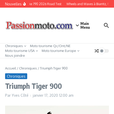
Aller au contenu
Nouvelles
KTM Duke 790 2026 Road Test
Wheels and Waves à Biarritz, Fran
Main
Menu
Chroniques
Moto tourisme Qc/Ont/NE
Moto tourisme USA
Moto tourisme Europe
Nous joindre
Accueil
/
Chroniques
/
Triumph Tiger 900
Chroniques
Triumph Tiger 900
Par
Yves Côté
janvier 17, 2020
12:00 am