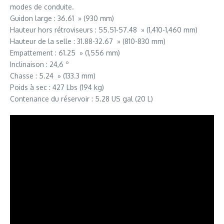
modes de conduite.
Guidon large : 36.61 » (930 mm)
Hauteur hors rétroviseurs : 55.51-57.48 » (1,410-1,460 mm)
Hauteur de la selle : 31.88-32.67 » (810-830 mm)
Empattement : 61.25 » (1,556 mm)
Inclinaison : 24,6 º
Chasse : 5.24 » (133.3 mm)
Poids à sec : 427 Lbs (194 kg)
Contenance du réservoir : 5.28 US gal (20 L)