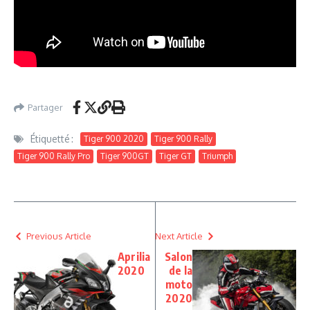
Partager
Étiquetté :
Tiger 900 2020
Tiger 900 Rally
Tiger 900 Rally Pro
Tiger 900GT
Tiger GT
Triumph
Previous Article
Next Article
Aprilia
Salon
2020
de la
moto
2020