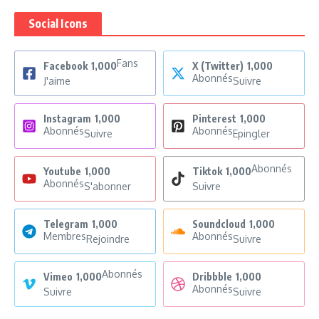
Social Icons
Fans
Facebook
1,000
X (Twitter)
1,000
Abonnés
J'aime
Suivre
Instagram
1,000
Pinterest
1,000
Abonnés
Abonnés
Suivre
Epingler
Abonnés
Youtube
1,000
Tiktok
1,000
Abonnés
S'abonner
Suivre
Telegram
1,000
Soundcloud
1,000
Membres
Abonnés
Rejoindre
Suivre
Abonnés
Vimeo
1,000
Dribbble
1,000
Abonnés
Suivre
Suivre