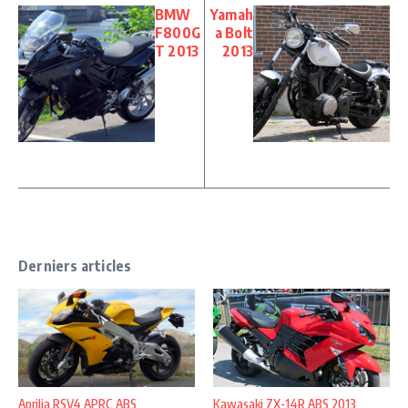
BMW
Yamah
F800G
a Bolt
T 2013
2013
Derniers articles
Aprilia RSV4 APRC ABS
Kawasaki ZX-14R ABS 2013