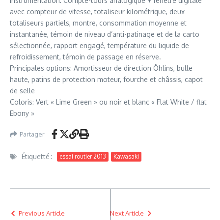
Instrumentation: Compte-tours analogique + fenêtre digitale
avec compteur de vitesse, totaliseur kilométrique, deux
totaliseurs partiels, montre, consommation moyenne et
instantanée, témoin de niveau d’anti-patinage et de la carto
sélectionnée, rapport engagé, température du liquide de
refroidissement, témoin de passage en réserve.
Principales options: Amortisseur de direction Öhlins, bulle
haute, patins de protection moteur, fourche et châssis, capot
de selle
Coloris: Vert « Lime Green » ou noir et blanc « Flat White / flat
Ebony »
Partager
Étiquetté :
essai routier 2013
Kawasaki
Previous Article
Next Article