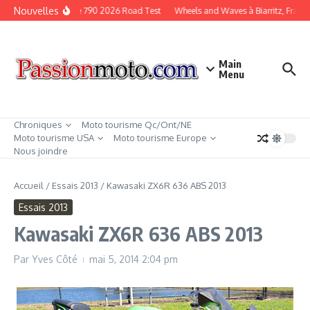
Aller au contenu
Nouvelles
KTM Duke 790 2026 Road Test
Wheels and Waves à Biarritz, France
Main
Menu
Chroniques
Moto tourisme Qc/Ont/NE
Moto tourisme USA
Moto tourisme Europe
Nous joindre
Accueil
/
Essais 2013
/
Kawasaki ZX6R 636 ABS 2013
Essais 2013
Kawasaki ZX6R 636 ABS 2013
Par
Yves Côté
mai 5, 2014
2:04 pm