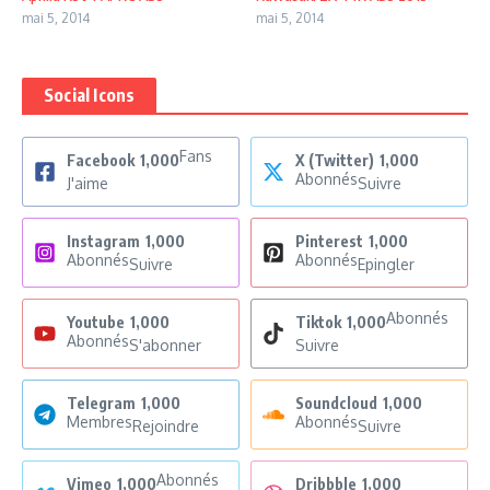
mai 5, 2014
mai 5, 2014
Social Icons
Fans
Facebook
1,000
X (Twitter)
1,000
Abonnés
J'aime
Suivre
Instagram
1,000
Pinterest
1,000
Abonnés
Abonnés
Suivre
Epingler
Abonnés
Youtube
1,000
Tiktok
1,000
Abonnés
S'abonner
Suivre
Telegram
1,000
Soundcloud
1,000
Membres
Abonnés
Rejoindre
Suivre
Abonnés
Vimeo
1,000
Dribbble
1,000