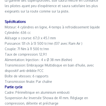
la gamme des supersportives. Elle saura mettre en confiance
les pilotes ayant peu d’expérience et saura satisfaire les plus
exigeants sur la route comme sur la piste.
Spécifications
Moteur: 4 cylindres en ligne, 4-temps à refroidissement liquide
Cylindrée: 636 cc
Alésage x course: 67,0 x 45.1 mm
Puissance: 131 ch à 13 500 tr/mn (137 avec Ram Air )
Couple: 71 Nm à 11 500 tr/mn
Taux de compression: 12,9:1
Alimentation: Injection : 4 x Ø 38 mm (Keihin)
Transmission: Embrayage Multidisque en bain d’huile, avec
dispositif anti-dribble FCC
Boîte de vitesses: 6 rapports
Transmission finale: Par chaîne
Partie cycle
Cadre: Périmétrique en aluminium embouti
Suspension Av: Inversée Showa de 41 mm. Réglage en
compression, détente et précharge