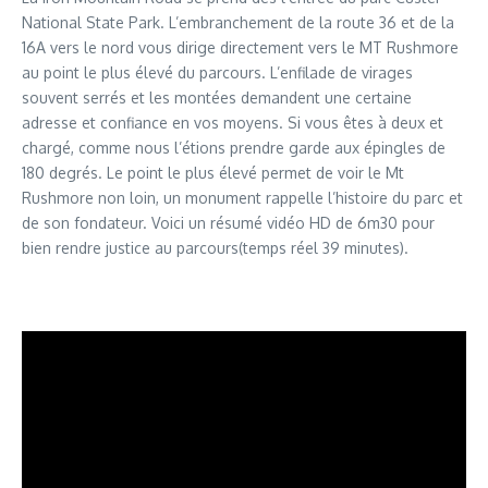
National State Park. L’embranchement de la route 36 et de la
16A vers le nord vous dirige directement vers le MT Rushmore
au point le plus élevé du parcours. L’enfilade de virages
souvent serrés et les montées demandent une certaine
adresse et confiance en vos moyens. Si vous êtes à deux et
chargé, comme nous l’étions prendre garde aux épingles de
180 degrés. Le point le plus élevé permet de voir le Mt
Rushmore non loin, un monument rappelle l’histoire du parc et
de son fondateur. Voici un résumé vidéo HD de 6m30 pour
bien rendre justice au parcours(temps réel 39 minutes).