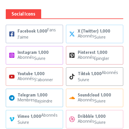
Social Icons
Fans
Facebook
1,000
X (Twitter)
1,000
Abonnés
J'aime
Suivre
Instagram
1,000
Pinterest
1,000
Abonnés
Abonnés
Suivre
Epingler
Abonnés
Youtube
1,000
Tiktok
1,000
Abonnés
S'abonner
Suivre
Telegram
1,000
Soundcloud
1,000
Membres
Abonnés
Rejoindre
Suivre
Abonnés
Vimeo
1,000
Dribbble
1,000
Abonnés
Suivre
Suivre