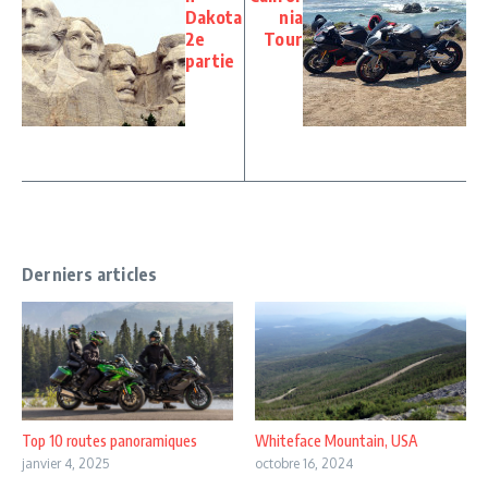
Dakota
nia
2e
Tour
partie
Derniers articles
Top 10 routes panoramiques
Whiteface Mountain, USA
janvier 4, 2025
octobre 16, 2024