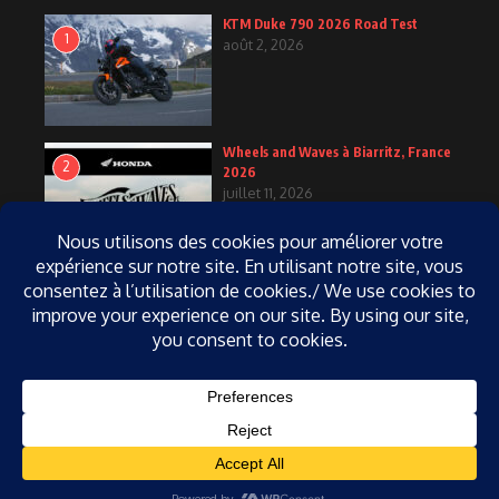
KTM Duke 790 2026 Road Test
1
août 2, 2026
Wheels and Waves à Biarritz, France
2
2026
juillet 11, 2026
KTM Duke 790 2027
3
juin 25, 2026
Copyright 2004-2026, Tous droits réservés, Passionmoto.com,
Réalisation Côté Interactif | Réalisé par
Magazine d'actualités X