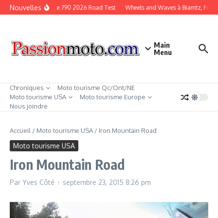
Aller au contenu
Nouvelles
KTM Duke 790 2026 Road Test
Wheels and Waves à Biarritz, Franc
Main
Menu
Chroniques
Moto tourisme Qc/Ont/NE
Moto tourisme USA
Moto tourisme Europe
Nous joindre
Accueil
/
Moto tourisme USA
/
Iron Mountain Road
Moto tourisme USA
Iron Mountain Road
Par
Yves Côté
septembre 23, 2015
8:26 pm