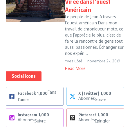
Virée dans l’ouest
Américain
Le périple de Jean à travers
l’ouest américain Dans mon
travail de chroniqueur moto, ce
que j’apprécie le plus, c’est de
faire la rencontre de gens tout
aussi passionnés. Échanger sur
nos expéri...
Yves Côté
novembre 27, 2019
Read More
Social Icons
Fans
Facebook
1,000
X (Twitter)
1,000
Abonnés
J'aime
Suivre
Instagram
1,000
Pinterest
1,000
Abonnés
Abonnés
Suivre
Epingler