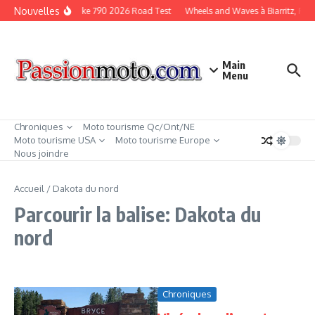
Aller au contenu
Nouvelles
KTM Duke 790 2026 Road Test
Wheels and Waves à Biarritz, Fra
Main
Menu
Chroniques
Moto tourisme Qc/Ont/NE
Moto tourisme USA
Moto tourisme Europe
Nous joindre
Accueil
/
Dakota du nord
Parcourir la balise: Dakota du
nord
Chroniques