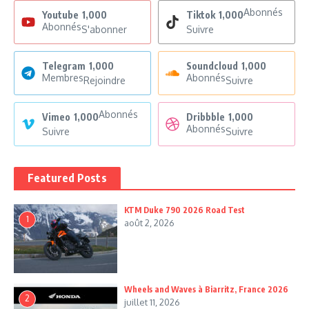
Abonnés
Youtube
1,000
Tiktok
1,000
Abonnés
S'abonner
Suivre
Telegram
1,000
Soundcloud
1,000
Membres
Abonnés
Rejoindre
Suivre
Abonnés
Vimeo
1,000
Dribbble
1,000
Abonnés
Suivre
Suivre
Featured Posts
KTM Duke 790 2026 Road Test
1
août 2, 2026
Wheels and Waves à Biarritz, France 2026
2
juillet 11, 2026