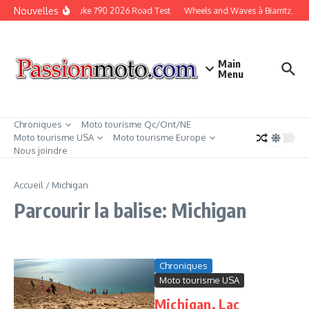
Aller au contenu
Nouvelles
KTM Duke 790 2026 Road Test
Wheels and Waves à Biarritz, Fra
Main
Menu
Chroniques
Moto tourisme Qc/Ont/NE
Moto tourisme USA
Moto tourisme Europe
Nous joindre
Accueil
/
Michigan
Parcourir la balise: Michigan
Chroniques
Moto tourisme USA
Michigan, Lac