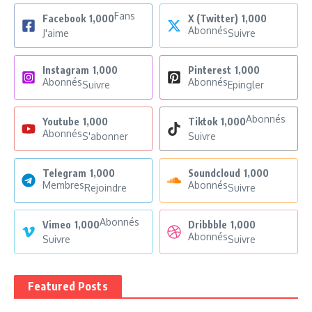
Fans
Facebook
1,000
X (Twitter)
1,000
Abonnés
J'aime
Suivre
Instagram
1,000
Pinterest
1,000
Abonnés
Abonnés
Suivre
Epingler
Abonnés
Youtube
1,000
Tiktok
1,000
Abonnés
S'abonner
Suivre
Telegram
1,000
Soundcloud
1,000
Membres
Abonnés
Rejoindre
Suivre
Abonnés
Vimeo
1,000
Dribbble
1,000
Abonnés
Suivre
Suivre
Featured Posts