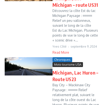
Michigan – route US31
Découvrez la côte Est du lac
Michigan Paysage : ¤¤¤¤¤
Relief un peu vallonneux,
suivant le long de la côte
Est du Lac Michigan. Plusieurs
points de vue le long de cette
« scenic drive »...
Yves Côté
septembre 9, 2024
Read More
Chroniques
Moto tourisme USA
Michigan, Lac Huron –
Route US23
Bay City – Mackinaw City
Paysage : ¤¤¤¤¤ Relief
relativement plat, suivant le
long de la côte ouest du Lac
Huron. Plusieurs points de vue