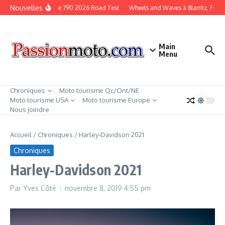
Aller au contenu
Nouvelles
KTM Duke 790 2026 Road Test
Wheels and Waves à Biarritz, Franc
Main
Menu
Chroniques
Moto tourisme Qc/Ont/NE
Moto tourisme USA
Moto tourisme Europe
Nous joindre
Accueil
/
Chroniques
/
Harley-Davidson 2021
Chroniques
Harley-Davidson 2021
Par
Yves Côté
novembre 8, 2019
4:55 pm