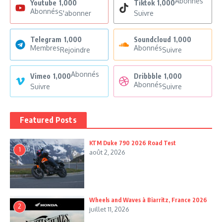
Abonnés
Youtube
1,000
Tiktok
1,000
Abonnés
S'abonner
Suivre
Telegram
1,000
Soundcloud
1,000
Membres
Abonnés
Rejoindre
Suivre
Abonnés
Vimeo
1,000
Dribbble
1,000
Abonnés
Suivre
Suivre
Featured Posts
KTM Duke 790 2026 Road Test
1
août 2, 2026
Wheels and Waves à Biarritz, France 2026
2
juillet 11, 2026