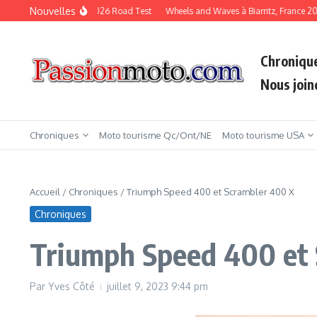
Aller au contenu
Nouvelles
KTM Duke 790 2026 Road Test
Wheels and Waves à Biarritz, France 2026
Chroniqu
Nous join
Chroniques
Moto tourisme Qc/Ont/NE
Moto tourisme USA
Accueil
/
Chroniques
/
Triumph Speed 400 et Scrambler 400 X
Chroniques
Triumph Speed 400 et
Par
Yves Côté
juillet 9, 2023
9:44 pm