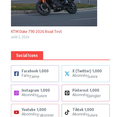
KTM Duke 790 2026 Road Test
août 2, 2026
Social Icons
Facebook
1,000
X (Twitter)
1,000
Fans
Abonnés
J'aime
Suivre
Instagram
1,000
Pinterest
1,000
Abonnés
Abonnés
Suivre
Epingler
Youtube
1,000
Tiktok
1,000
Abonnés
Abonnés
S'abonner
Suivre