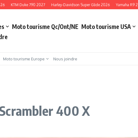
KTM Duke 790 2027
Harley-Davidson Super Glide 2026
Yamaha R9 2027
es
Moto tourisme Qc/Ont/NE
Moto tourisme USA
dre
Moto tourisme Europe
Nous joindre
 Scrambler 400 X