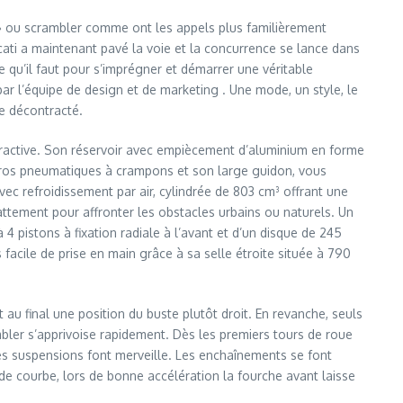
e » ou scrambler comme ont les appels plus familièrement
ati a maintenant pavé la voie et la concurrence se lance dans
e qu’il faut pour s’imprégner et démarrer une véritable
ar l’équipe de design et de marketing . Une mode, un style, le
ie décontracté.
tractive. Son réservoir avec empiècement d’aluminium en forme
 gros pneumatiques à crampons et son large guidon, vous
vec refroidissement par air, cylindrée de 803 cm³ offrant une
tement pour affronter les obstacles urbains ou naturels. Un
 pistons à fixation radiale à l’avant et d’un disque de 245
s facile de prise en main grâce à sa selle étroite située à 790
 au final une position du buste plutôt droit. En revanche, seuls
bler s’apprivoise rapidement. Dès les premiers tours de roue
les suspensions font merveille. Les enchaînements se font
 de courbe, lors de bonne accélération la fourche avant laisse