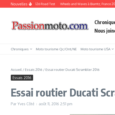
Aller au contenu
Nouvelles
KTM Duke 790 2026 Road Test
Wheels and Waves à Biarritz, France 2026
Chroniqu
Nous join
Chroniques
Moto tourisme Qc/Ont/NE
Moto tourisme USA
Accueil
/
Essais 2016
/
Essai routier Ducati Scrambler 2016
Essais 2016
Essai routier Ducati S
Par
Yves Côté
août 11, 2016
2:51 pm