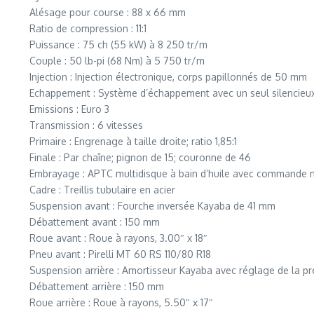
Alésage pour course : 88 x 66 mm
Ratio de compression : 11:1
Puissance : 75 ch (55 kW) à 8 250 tr/m
Couple : 50 lb-pi (68 Nm) à 5 750 tr/m
Injection : Injection électronique, corps papillonnés de 50 mm
Echappement : Système d’échappement avec un seul silencieux 
Emissions : Euro 3
Transmission : 6 vitesses
Primaire : Engrenage à taille droite; ratio 1,85:1
Finale : Par chaîne; pignon de 15; couronne de 46
Embrayage : APTC multidisque à bain d’huile avec commande
Cadre : Treillis tubulaire en acier
Suspension avant : Fourche inversée Kayaba de 41 mm
Débattement avant : 150 mm
Roue avant : Roue à rayons, 3.00″ x 18″
Pneu avant : Pirelli MT 60 RS 110/80 R18
Suspension arrière : Amortisseur Kayaba avec réglage de la p
Débattement arrière : 150 mm
Roue arrière : Roue à rayons, 5.50″ x 17″