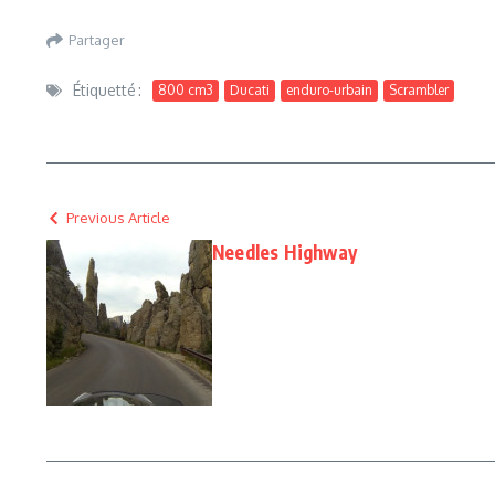
Partager
Étiquetté :
800 cm3
Ducati
enduro-urbain
Scrambler
Previous Article
Needles Highway