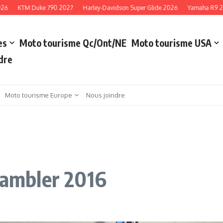
KTM Duke 790 2027
Harley-Davidson Super Glide 2026
Yamaha R9 2027
es
Moto tourisme Qc/Ont/NE
Moto tourisme USA
dre
Moto tourisme Europe
Nous joindre
crambler 2016