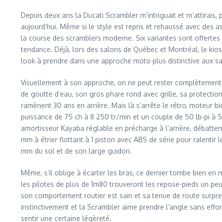
Depuis deux ans la Ducati Scrambler m’intriguait et m’attirais
aujourd’hui. Même si le style est repris et rehaussé avec des
la course des scramblers moderne. Six variantes sont offertes p
tendance. Déjà, lors des salons de Québec et Montréal, le kiosq
look à prendre dans une approche moto plus distinctive aux sav
Visuellement à son approche, on ne peut rester complètement 
de goutte d’eau, son gros phare rond avec grille, sa protecti
ramènent 30 ans en arrière. Mais là s’arrête le rétro, moteur b
puissance de 75 ch à 8 250 tr/min et un couple de 50 lb-pi à
amortisseur Kayaba réglable en précharge à l’arrière, débattem
mm à étrier flottant à 1 piston avec ABS de série pour ralentir 
mm du sol et de son large guidon.
Même, s’il oblige à écarter les bras, ce dernier tombe bien en 
les pilotes de plus de 1m80 trouveront les repose-pieds un pe
son comportement routier est sain et sa tenue de route surpren
instinctivement et la Scrambler aime prendre l’angle sans effor
sentir une certaine légèreté.