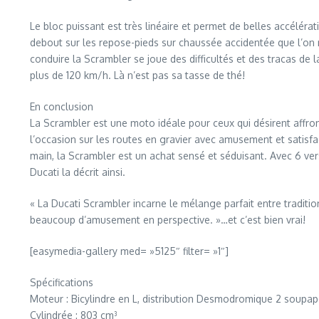
Le bloc puissant est très linéaire et permet de belles accélérat
debout sur les repose-pieds sur chaussée accidentée que l’on ma
conduire la Scrambler se joue des difficultés et des tracas de 
plus de 120 km/h. Là n’est pas sa tasse de thé!
En conclusion
La Scrambler est une moto idéale pour ceux qui désirent affron
l’occasion sur les routes en gravier avec amusement et satisfac
main, la Scrambler est un achat sensé et séduisant. Avec 6 versi
Ducati la décrit ainsi.
« La Ducati Scrambler incarne le mélange parfait entre traditi
beaucoup d’amusement en perspective. »…et c’est bien vrai!
[easymedia-gallery med= »5125″ filter= »1″]
Spécifications
Moteur : Bicylindre en L, distribution Desmodromique 2 soupape
Cylindrée : 803 cm³