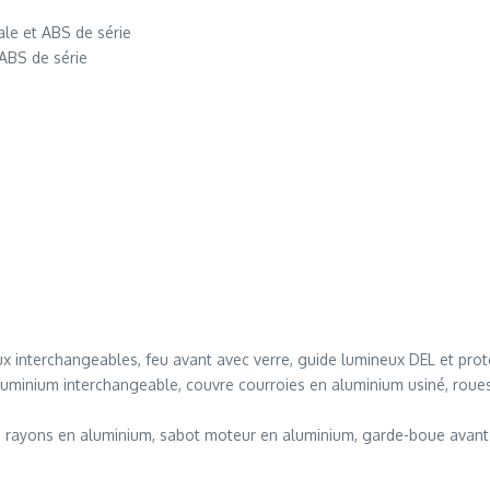
iale et ABS de série
 ABS de série
x interchangeables, feu avant avec verre, guide lumineux DEL et prot
luminium interchangeable, couvre courroies en aluminium usiné, roues 
à rayons en aluminium, sabot moteur en aluminium, garde-boue avant h