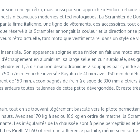
, par son concept rétro, mais aussi par son approche « Enduro-urbain
 aspects mécaniques modernes et technologiques. La Scrambler de Duc
ar la firme italienne, une ligne de vêtements, des accessoires, tout c
ue réservé à la Scrambler annonçait la couleur et la direction prise p
eurs rétro actuelle, tant moto que vestimentaire, dans un style de v
insensible. Son apparence soignée et sa finition en fait une moto at
on d’échappement en aluminium, sa large selle en cuir surpiquée, ses
icylindre en L, à distribution desmodromique 2 soupapes par cylindre a
 5 750 tr/min. Fourche inversée Kayaba de 41 mm avec 150 mm de débat
ent de 150 mm, accompagnés de frein à disque de 330 mm à étriers à 4
les ardeurs toutes italiennes de cette petite dévergondée. Et reste trè
main, tout en se trouvant légèrement basculé vers le pilote permettant
u hauts. Avec ses 170 kg à sec ou 186 kg en ordre de marche, la Scram
ante. Les irrégularités de la chaussée sont à peine perceptibles et 
t. Les Pirelli MT60 offrent une adhérence parfaite, même si en sortie