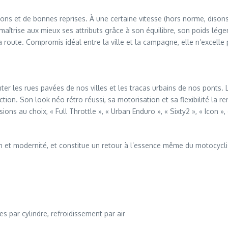
ions et de bonnes reprises. À une certaine vitesse (hors norme, disons-
îtrise aux mieux ses attributs grâce à son équilibre, son poids léger 
la route. Compromis idéal entre la ville et la campagne, elle n’excell
ter les rues pavées de nos villes et les tracas urbains de nos ponts. 
tion. Son look néo rétro réussi, sa motorisation et sa flexibilité la r
ons au choix, « Full Throttle », « Urban Enduro », « Sixty2 », « Icon »
on et modernité, et constitue un retour à l’essence même du motocycl
s par cylindre, refroidissement par air