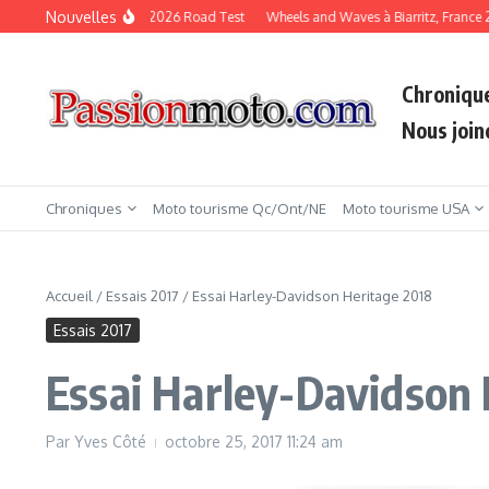
Aller au contenu
Nouvelles
KTM Duke 790 2026 Road Test
Wheels and Waves à Biarritz, France 20
Chroniqu
Nous join
Chroniques
Moto tourisme Qc/Ont/NE
Moto tourisme USA
Accueil
/
Essais 2017
/
Essai Harley-Davidson Heritage 2018
Essais 2017
Essai Harley-Davidson
Par
Yves Côté
octobre 25, 2017
11:24 am