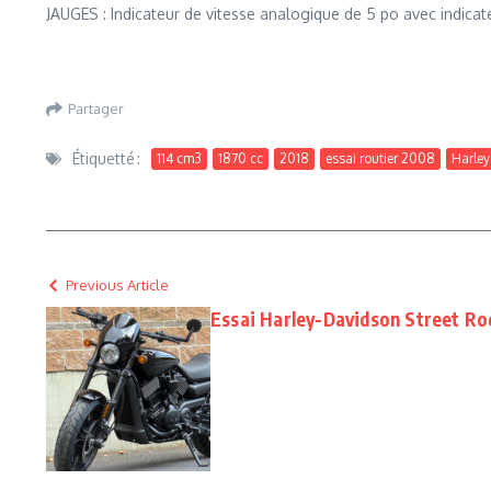
JAUGES : Indicateur de vitesse analogique de 5 po avec indica
Partager
Étiquetté :
114 cm3
1870 cc
2018
essai routier 2008
Harley
Previous Article
Essai Harley-Davidson Street Ro