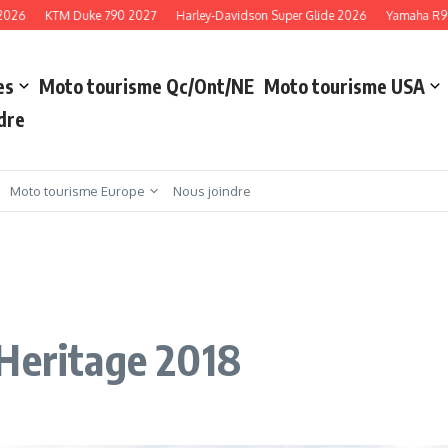
26
KTM Duke 790 2027
Harley-Davidson Super Glide 2026
Yamaha R9 20
es
Moto tourisme Qc/Ont/NE
Moto tourisme USA
dre
Moto tourisme Europe
Nous joindre
 Heritage 2018