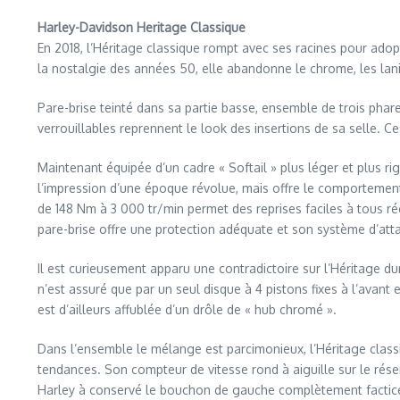
Harley-Davidson Heritage Classique
En 2018, l’Héritage classique rompt avec ses racines pour adop
la nostalgie des années 50, elle abandonne le chrome, les laniè
Pare-brise teinté dans sa partie basse, ensemble de trois phare
verrouillables reprennent le look des insertions de sa selle. Ce
Maintenant équipée d’un cadre « Softail » plus léger et plus 
l’impression d’une époque révolue, mais offre le comportement
de 148 Nm à 3 000 tr/min permet des reprises faciles à tous ré
pare-brise offre une protection adéquate et son système d’att
Il est curieusement apparu une contradictoire sur l’Héritage d
n’est assuré que par un seul disque à 4 pistons fixes à l’avant 
est d’ailleurs affublée d’un drôle de « hub chromé ».
Dans l’ensemble le mélange est parcimonieux, l’Héritage classiq
tendances. Son compteur de vitesse rond à aiguille sur le réservo
Harley à conservé le bouchon de gauche complètement factice,