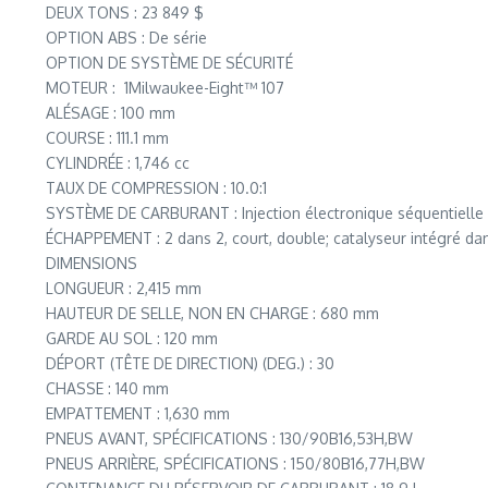
DEUX TONS : 23 849 $
OPTION ABS : De série
OPTION DE SYSTÈME DE SÉCURITÉ
MOTEUR : 1Milwaukee-Eight™ 107
ALÉSAGE : 100 mm
COURSE : 111.1 mm
CYLINDRÉE : 1,746 cc
TAUX DE COMPRESSION : 10.0:1
SYSTÈME DE CARBURANT : Injection électronique séquentielle 
ÉCHAPPEMENT : 2 dans 2, court, double; catalyseur intégré dan
DIMENSIONS
LONGUEUR : 2,415 mm
HAUTEUR DE SELLE, NON EN CHARGE : 680 mm
GARDE AU SOL : 120 mm
DÉPORT (TÊTE DE DIRECTION) (DEG.) : 30
CHASSE : 140 mm
EMPATTEMENT : 1,630 mm
PNEUS AVANT, SPÉCIFICATIONS : 130/90B16,53H,BW
PNEUS ARRIÈRE, SPÉCIFICATIONS : 150/80B16,77H,BW