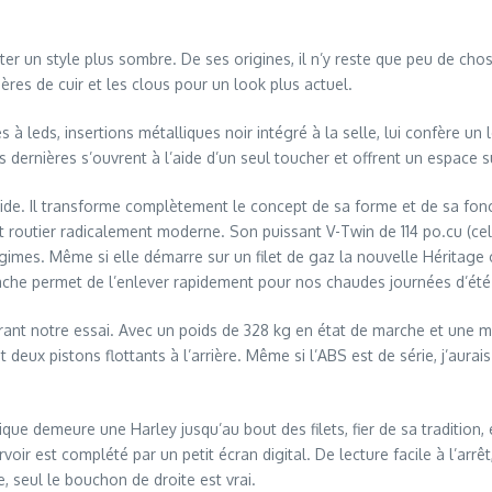
ter un style plus sombre. De ses origines, il n’y reste que peu de c
res de cuir et les clous pour un look plus actuel.
s à leds, insertions métalliques noir intégré à la selle, lui confère 
s dernières s’ouvrent à l’aide d’un seul toucher et offrent un espace s
rigide. Il transforme complètement le concept de sa forme et de sa f
 routier radicalement moderne. Son puissant V-Twin de 114 po.cu (cel
gimes. Même si elle démarre sur un filet de gaz la nouvelle Héritage
ache permet de l’enlever rapidement pour nos chaudes journées d’été
urant notre essai. Avec un poids de 328 kg en état de marche et une m
et deux pistons flottants à l’arrière. Même si l’ABS est de série, j’aur
ue demeure une Harley jusqu’au bout des filets, fier de sa tradition,
ir est complété par un petit écran digital. De lecture facile à l’arrêt,
 seul le bouchon de droite est vrai.