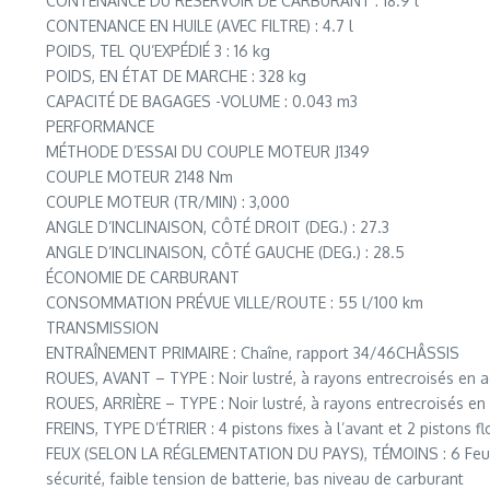
CONTENANCE DU RÉSERVOIR DE CARBURANT : 18.9 l
CONTENANCE EN HUILE (AVEC FILTRE) : 4.7 l
POIDS, TEL QU’EXPÉDIÉ 3 : 16 kg
POIDS, EN ÉTAT DE MARCHE : 328 kg
CAPACITÉ DE BAGAGES -VOLUME : 0.043 m3
PERFORMANCE
MÉTHODE D’ESSAI DU COUPLE MOTEUR J1349
COUPLE MOTEUR 2148 Nm
COUPLE MOTEUR (TR/MIN) : 3,000
ANGLE D’INCLINAISON, CÔTÉ DROIT (DEG.) : 27.3
ANGLE D’INCLINAISON, CÔTÉ GAUCHE (DEG.) : 28.5
ÉCONOMIE DE CARBURANT
CONSOMMATION PRÉVUE VILLE/ROUTE : 55 l/100 km
TRANSMISSION
ENTRAÎNEMENT PRIMAIRE : Chaîne, rapport 34/46CHÂSSIS
ROUES, AVANT – TYPE : Noir lustré, à rayons entrecroisés en a
ROUES, ARRIÈRE – TYPE : Noir lustré, à rayons entrecroisés en 
FREINS, TYPE D’ÉTRIER : 4 pistons fixes à l’avant et 2 pistons f
FEUX (SELON LA RÉGLEMENTATION DU PAYS), TÉMOINS : 6 Feux de ro
sécurité, faible tension de batterie, bas niveau de carburant