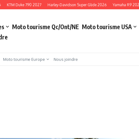
KTM Duke 790 2027
Harley-Davidson Super Glide 2026
Yamaha R9 2027
es
Moto tourisme Qc/Ont/NE
Moto tourisme USA
dre
Moto tourisme Europe
Nous joindre