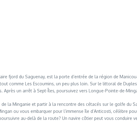
ire fjord du Saguenay, est la porte d’entrée de la région de Manicoua
ut comme Les Escoumins, un peu plus loin. Sur le littoral de Duplessi
ères. Après un arrêt à Sept-Îles, poursuivez vers Longue-Pointe-de-Ming
n de la Minganie et partir à la rencontre des cétacés sur le golfe du 
e Mingan ou vous embarquer pour l’immense île d’Anticosti, célèbre po
oursuivre au-delà de la route? Un navire côtier peut vous conduire ve