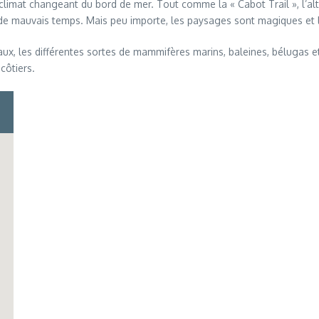
e climat changeant du bord de mer. Tout comme la « Cabot Trail », l’al
e mauvais temps. Mais peu importe, les paysages sont magiques et l
ux, les différentes sortes de mammifères marins, baleines, bélugas et bi
côtiers.