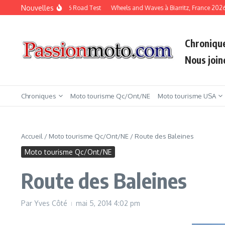
Aller au contenu
Nouvelles
KTM Duke 790 2026 Road Test
Wheels and Waves à Biarritz, France 2026
Chroniqu
Nous join
Chroniques
Moto tourisme Qc/Ont/NE
Moto tourisme USA
Accueil
/
Moto tourisme Qc/Ont/NE
/
Route des Baleines
Moto tourisme Qc/Ont/NE
Route des Baleines
Par
Yves Côté
mai 5, 2014
4:02 pm