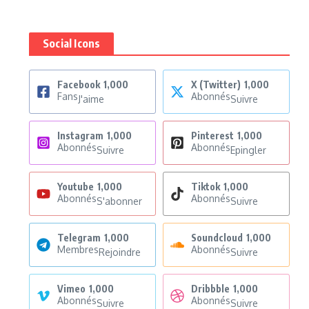
Social Icons
Facebook
1,000
X (Twitter)
1,000
Fans
Abonnés
J'aime
Suivre
Instagram
1,000
Pinterest
1,000
Abonnés
Abonnés
Suivre
Epingler
Youtube
1,000
Tiktok
1,000
Abonnés
Abonnés
S'abonner
Suivre
Telegram
1,000
Soundcloud
1,000
Membres
Abonnés
Rejoindre
Suivre
Vimeo
1,000
Dribbble
1,000
Abonnés
Abonnés
Suivre
Suivre